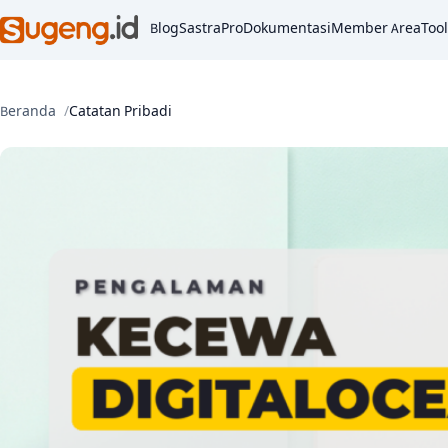
Blog
SastraPro
Dokumentasi
Member Area
Tool
Beranda
Catatan Pribadi