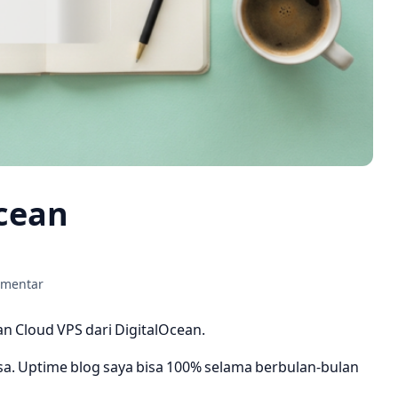
cean
omentar
n Cloud VPS dari DigitalOcean.
asa. Uptime blog saya bisa 100% selama berbulan-bulan