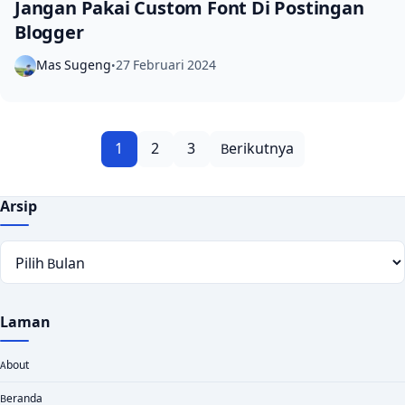
Jangan Pakai Custom Font Di Postingan
Blogger
Mas Sugeng
27 Februari 2024
•
Paginasi pos
1
2
3
Berikutnya
Arsip
Arsip
Laman
About
Beranda